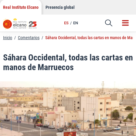
LinkedIn
Saltar
Real Instituto Elcano
Presencia global
al
Email
contenido
ES
EN
Enlace
Inicio
/
Comentarios
/
Sáhara Occidental, todas las cartas en manos de Mar
Sáhara Occidental, todas las cartas en
manos de Marruecos