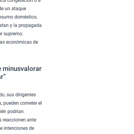
ica congelación o a
 de un ataque
consumo doméstico,
satan y la propagada
der supremo.
rmas económicas de
e minusvalorar
ar”
do, sus dirigentes
s, pueden cometer el
bién podrían
s reaccionen ante
 e intenciones de