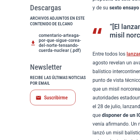
Descargas
y de su
sexto ensayo
ARCHIVOS ADJUNTOS EN ESTE
CONTENIDO DE ELCANO
“[El lanz
misil nor
comentario-arteaga-
por-que-sigue-corea-
del-norte-tensando-
cuerda-nuclear (.pdf)
Entre todos los
lanza
agosto revelan un ava
Newsletter
balístico intercontin
RECIBE LAS ÚLTIMAS NOTICIAS
punto de vista técni
POR EMAIL
que un misil norcorea
Suscribirme
autoridades estadouni
el 28 de julio, lanza
que
disponer de un 
venía afirmando. Un 
lanzó un misil balíst