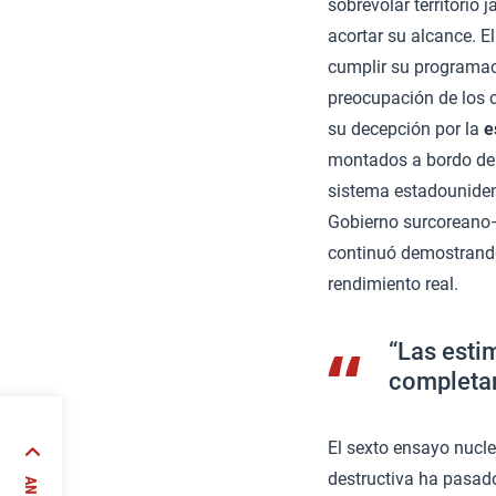
sobrevolar territorio 
acortar su alcance. E
cumplir su programac
preocupación de los 
su decepción por la
e
montados a bordo de 
sistema estadouniden
Gobierno surcoreano– 
continuó demostrando 
rendimiento real.
“Las esti
completar
El sexto ensayo nucl
encia
destructiva ha pasado
hadista