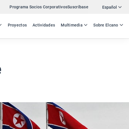
Programa Socios Corporativos
Suscríbase
Twitter
Español
LinkedIn
ES
EN
Proyectos
Actividades
Multimedia
Sobre Elcano
Email
Enlace
COMPARTIR COMENTARIO
e