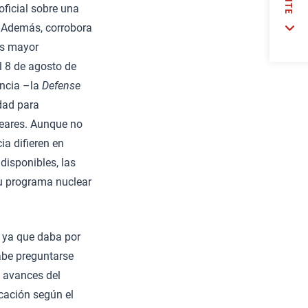
oficial sobre una
 Además, corrobora
es mayor
l 8 de agosto de
encia –la
Defense
dad para
leares. Aunque no
ia difieren en
 disponibles, las
su programa nuclear
, ya que daba por
abe preguntarse
s avances del
icación según el