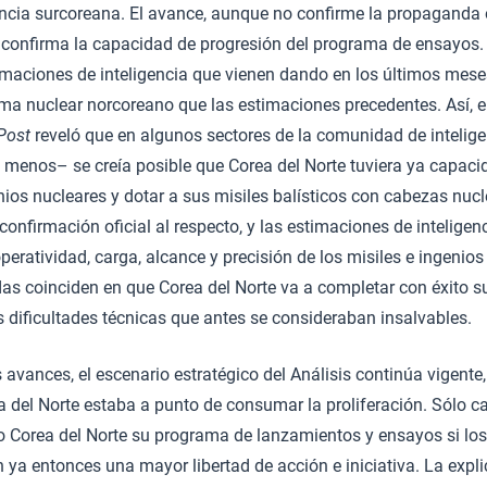
encia surcoreana. El avance, aunque no confirme la propaganda 
confirma la capacidad de progresión del programa de ensayos.
imaciones de inteligencia que vienen dando en los últimos mes
ama nuclear norcoreano que las estimaciones precedentes. Así, e
Post
reveló que en algunos sectores de la comunidad de intelig
 menos– se creía posible que Corea del Norte tuviera ya capaci
nios nucleares y dotar a sus misiles balísticos con cabezas nuc
onfirmación oficial al respecto, y las estimaciones de inteligenc
peratividad, carga, alcance y precisión de los misiles e ingenios
as coinciden en que Corea del Norte va a completar con éxito 
 dificultades técnicas que antes se consideraban insalvables.
s avances, el escenario estratégico del Análisis continúa vigente
 del Norte estaba a punto de consumar la proliferación. Sólo c
o Corea del Norte su programa de lanzamientos y ensayos si lo
 ya entonces una mayor libertad de acción e iniciativa. La expl