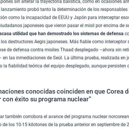
japonés sin alterar la trayectoria balística, como en ocasiones an
l lanzamiento probó tanto la determinación de los responsable
ión como la incapacidad de EEUU y Japón para interceptar esos 
ciudadanos japoneses que vieron pasar el misil por encima de 
scasa utilidad que han demostrado los sistemas de defensa
co
los destructores Aegis japoneses. Más fiable como interceptor 
se de defensa contra misiles Thaad desplegado –ahora sin reti
en las inmediaciones de Seúl. La última prueba, realizada en ju
la fiabilidad teórica del equipo desplegado, aunque persisten
maciones conocidas coinciden en que Corea de
 con éxito su programa nuclear”
ear también corrobora el avance del programa nuclear norcorean
 de los 10-15 kilotones de la prueba anterior en septiembre de 