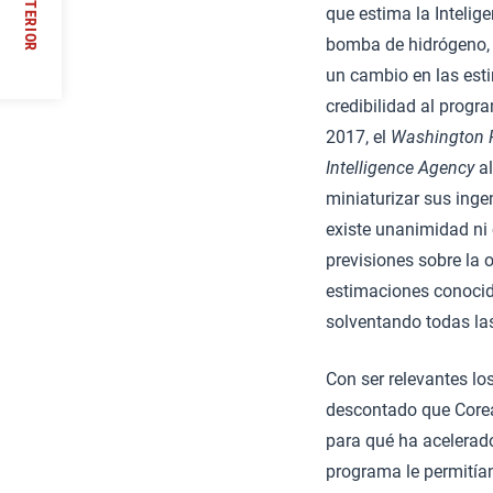
ANTERIOR
que estima la Intelig
//
bomba de hidrógeno, 
un cambio en las est
credibilidad al progr
2017, el
Washington 
Intelligence Agency
al
miniaturizar sus inge
existe unanimidad ni c
previsiones sobre la o
estimaciones conocid
solventando todas las
Con ser relevantes lo
descontado que Corea
para qué ha acelerad
programa le permitían