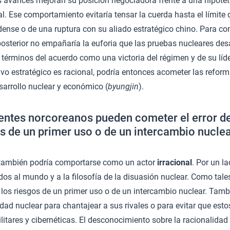
s avances mejoran su posición negociadora frente a una hipotét
l. Ese comportamiento evitaría tensar la cuerda hasta el límite
dense o de una ruptura con su aliado estratégico chino. Para 
posterior no empañaría la euforia que las pruebas nucleares de
os términos del acuerdo como una victoria del régimen y de su lí
ivo estratégico es racional, podría entonces acometer las refo
esarrollo nuclear y económico (
byungjin
).
gentes norcoreanos pueden cometer el error d
os de un primer uso o de un intercambio nucle
 también podría comportarse como un actor
irracional
. Por un la
dos al mundo y a la filosofía de la disuasión nuclear. Como tale
 los riesgos de un primer uso o de un intercambio nuclear. Tam
ad nuclear para chantajear a sus rivales o para evitar que esto
itares y cibernéticas. El desconocimiento sobre la racionalidad