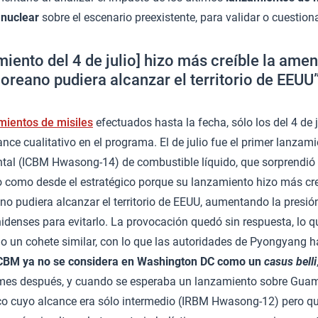
 nuclear
sobre el escenario preexistente, para validar o cuestion
amiento del 4 de julio] hizo más creíble la ame
coreano pudiera alcanzar el territorio de EEUU
mientos de misiles
efectuados hasta la fecha, sólo los del 4 de j
nce cualitativo en el programa. El de julio fue el primer lanzami
ental (ICBM Hwasong-14) de combustible líquido, que sorprendió 
co como desde el estratégico porque su lanzamiento hizo más cr
no pudiera alcanzar el territorio de EEUU, aumentando la presió
denses para evitarlo. La provocación quedó sin respuesta, lo q
ndo un cohete similar, con lo que las autoridades de Pyongyang 
ICBM ya no se considera en Washington DC como un
casus belli
mes después, y cuando se esperaba un lanzamiento sobre Guam,
ico cuyo alcance era sólo intermedio (IRBM Hwasong-12) pero qu