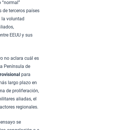
o “normal”
 de terceros países
 la voluntad
liados,
entre EEUU y sus
o no aclara cuál es
 la Península de
rovisional
para
 más largo plazo en
a de proliferación,
litares aliadas, el
 actores regionales.
y ensayo se