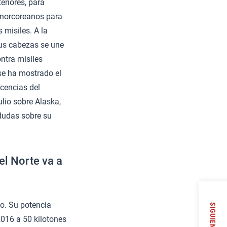
teriores, para
s norcoreanos para
misiles. A la
sus cabezas se une
ntra misiles
se ha mostrado el
cencias del
lio sobre Alaska,
 dudas sobre su
l Norte va a
o. Su potencia
SIGUIENTE
2016 a 50 kilotones