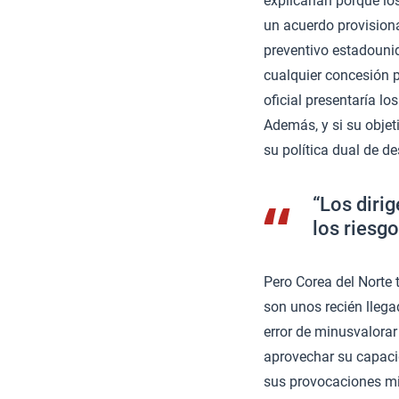
explicarían porque lo
un acuerdo provisiona
preventivo estadouni
cualquier concesión 
oficial presentaría l
Además, y si su objet
su política dual de d
“Los diri
los riesg
Pero Corea del Norte
son unos recién llega
error de minusvalorar
aprovechar su capacid
sus provocaciones mil