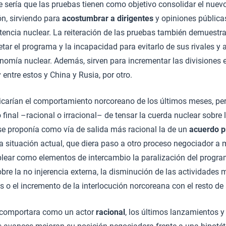
e sería que las pruebas tienen como objetivo consolidar el nuev
ón, sirviendo para
acostumbrar a dirigentes
y opiniones públicas
tencia nuclear. La reiteración de las pruebas también demuestra
ar el programa y la incapacidad para evitarlo de sus rivales y a
nomía nuclear. Además, sirven para incrementar las divisiones 
y entre estos y China y Rusia, por otro.
icarían el comportamiento norcoreano de los últimos meses, per
o final –racional o irracional– de tensar la cuerda nuclear sobre
 se proponía como vía de salida más racional la de un
acuerdo p
osa situación actual, que diera paso a otro proceso negociador a
lear como elementos de intercambio la paralización del program
re la no injerencia externa, la disminución de las actividades mi
s o el incremento de la interlocución norcoreana con el resto de
e comportara como un actor
racional
, los últimos lanzamientos 