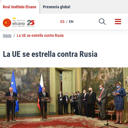
LinkedIn
Saltar
Real Instituto Elcano
Presencia global
al
Email
contenido
ES
EN
Enlace
Inicio
/
La UE se estrella contra Rusia
La UE se estrella contra Rusia