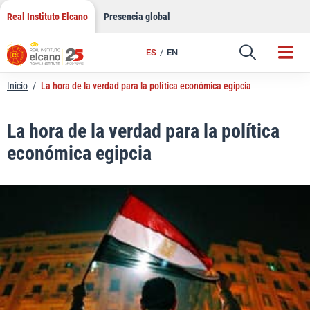
LinkedIn
Saltar
Real Instituto Elcano
Presencia global
al
Email
contenido
ES
EN
Enlace
Inicio
/
La hora de la verdad para la política económica egipcia
La hora de la verdad para la política
económica egipcia