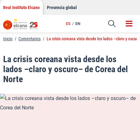
LinkedIn
Saltar
Real Instituto Elcano
Presencia global
al
Email
contenido
ES
EN
Enlace
Inicio
/
Comentarios
/
La crisis coreana vista desde los lados –claro y oscur
La crisis coreana vista desde los
lados –claro y oscuro– de Corea del
Norte