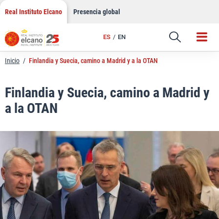
LinkedIn
Saltar
Real Instituto Elcano
Presencia global
al
Email
contenido
ES
EN
Enlace
Inicio
/
Finlandia y Suecia, camino a Madrid y a la OTAN
Finlandia y Suecia, camino a Madrid y
a la OTAN