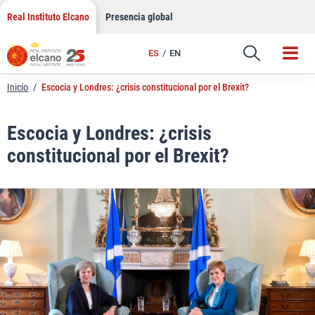
LinkedIn
Saltar
Real Instituto Elcano
Presencia global
al
Email
contenido
ES
EN
Enlace
Inicio
/
Escocia y Londres: ¿crisis constitucional por el Brexit?
Escocia y Londres: ¿crisis
constitucional por el Brexit?