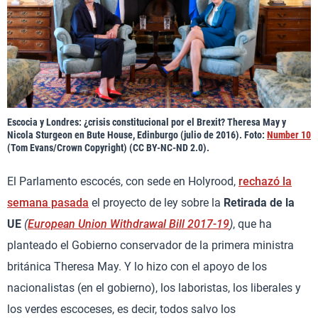
Escocia y Londres: ¿crisis constitucional por el Brexit? Theresa May y
Nicola Sturgeon en Bute House, Edinburgo (julio de 2016). Foto:
Number 10
(Tom Evans/Crown Copyright) (CC BY-NC-ND 2.0).
El Parlamento escocés, con sede en Holyrood,
rechazó la
semana pasada
el proyecto de ley sobre la
Retirada de la
UE
(
European Union Withdrawal Bill 2017-19
)
, que ha
planteado el Gobierno conservador de la primera ministra
británica Theresa May. Y lo hizo con el apoyo de los
nacionalistas (en el gobierno), los laboristas, los liberales y
los verdes escoceses, es decir, todos salvo los