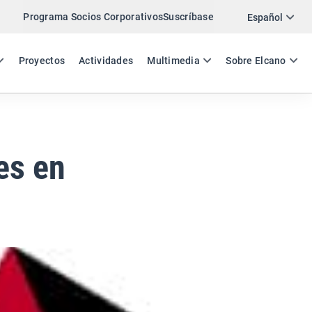
Programa Socios Corporativos
Suscríbase
Twitter
Español
LinkedIn
ES
EN
Proyectos
Actividades
Multimedia
Sobre Elcano
Email
Enlace
COMPARTIR COMENTARIO
es en