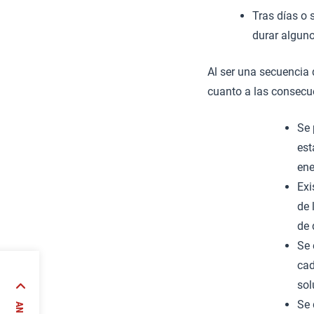
Tras días o 
durar alguno
Al ser una secuencia 
cuanto a las consecu
Se 
est
ene
Exi
de 
de 
Se 
cad
sol
que la
Se 