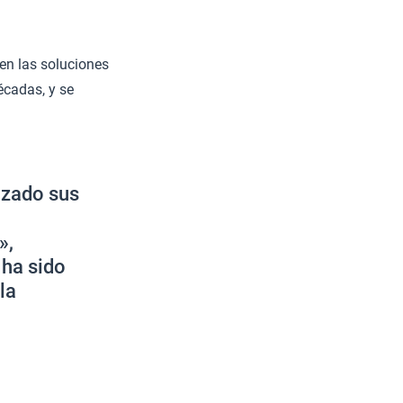
en las soluciones
écadas, y se
nzado sus
»,
 ha sido
la