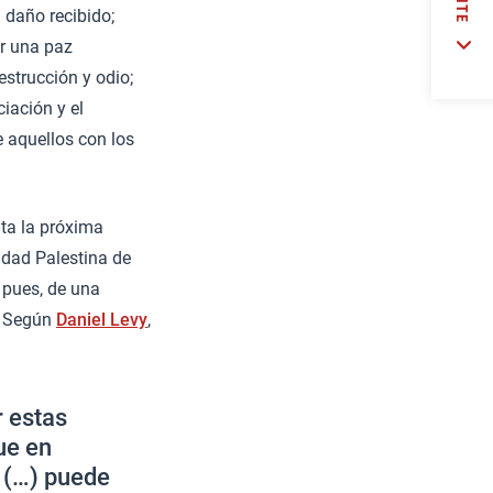
 daño recibido;
ar una paz
estrucción y odio;
ciación y el
 aquellos con los
nta la próxima
ridad Palestina de
 pues, de una
s. Según
Daniel Levy
,
 estas
ue en
y (…) puede