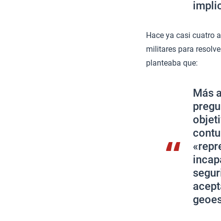
impli
Hace ya casi cuatro 
militares para resolv
planteaba que:
Más a
pregu
objet
contu
«repr
incap
segur
acept
geoes