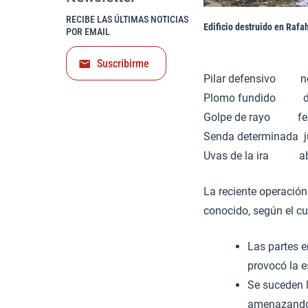
RECIBE LAS ÚLTIMAS NOTICIAS
Edificio destruido en Rafa
POR EMAIL
Suscribirme
Pilar defensivo n
Plomo fundido dic
Golpe de rayo f
Senda determinad
Uvas de la ira 
La reciente operación
conocido, según el cu
Las partes e
provocó la e
Se suceden l
amenazando c