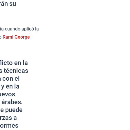
rán su
bía cuando aplicó la
no
Rami George
icto en la
s técnicas
n con el
y en la
nuevos
 árabes.
se puede
rzas a
enormes