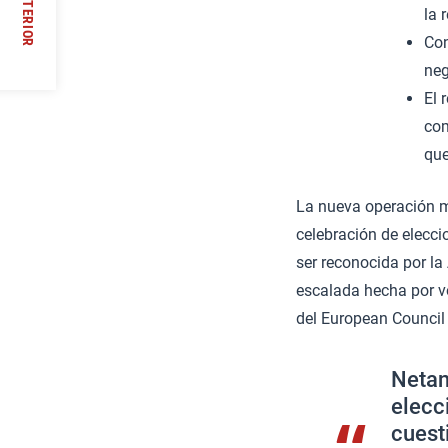
ANTERIOR
la 
//
Con
neg
El 
com
que
La nueva operación mi
celebración de eleccio
ser reconocida por l
escalada hecha por vo
del European Council 
Netan
elecc
cuest