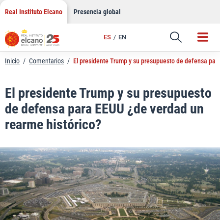
LinkedIn
Saltar
Real Instituto Elcano
Presencia global
al
Email
contenido
ES
EN
Enlace
Inicio
/
Comentarios
/
El presidente Trump y su presupuesto de defensa par
El presidente Trump y su presupuesto
de defensa para EEUU ¿de verdad un
rearme histórico?