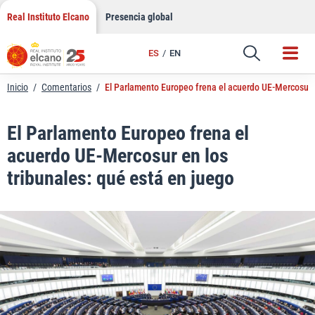
LinkedIn
Saltar
Real Instituto Elcano
Presencia global
al
Email
contenido
ES
EN
Enlace
Inicio
/
Comentarios
/
El Parlamento Europeo frena el acuerdo UE-Mercosur e
El Parlamento Europeo frena el
acuerdo UE-Mercosur en los
tribunales: qué está en juego