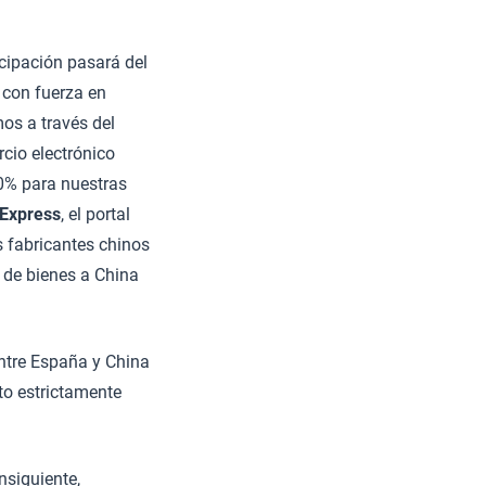
icipación pasará del
 con fuerza en
os a través del
cio electrónico
0% para nuestras
iExpress
, el portal
s fabricantes chinos
 de bienes a China
entre España y China
to estrictamente
nsiguiente,