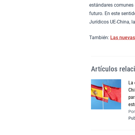
estándares comunes e
futuro. En este senti
Jurídicos UE-China, l
También:
Las nuevas
Artículos rela
La 
Chi
par
est
Por
Pub