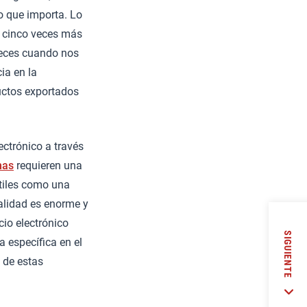
o que importa. Lo
a cinco veces más
 veces cuando nos
ia en la
uctos exportados
ctrónico a través
mas
requieren una
útiles como una
alidad es enorme y
io electrónico
SIGUIENTE
 específica en el
 de estas