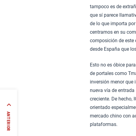
tampoco es de extraña
que sí parece llamati
de lo que importa por
centramos en su come
composición de este 
desde España que los
Esto no es óbice para
de portales como Tma
inversión menor que i
nueva vía de entrada
creciente. De hecho, 
o
orientado especialmen
ANTERIOR
mercado chino con ac
plataformas.
 //