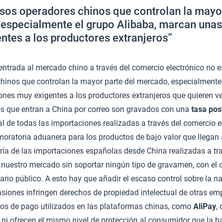
sos operadores chinos que controlan la mayor
especialmente el grupo Alibaba, marcan una
ntes a los productores extranjeros”
 entrada al mercado chino a través del comercio electrónico no e
hinos que controlan la mayor parte del mercado, especialmente 
nes muy exigentes a los productores extranjeros que quieren ve
s que entran a China por correo son gravados con una
tasa pos
al de todas las importaciones realizadas a través del comercio el
 moratoria aduanera para los productos de bajo valor que llegan 
ía de las importaciones españolas desde China realizadas a tr
n nuestro mercado sin soportar ningún tipo de gravamen, con el 
rio público. A esto hay que añadir el escaso control sobre la n
siones infringen derechos de propiedad intelectual de otras em
os de pago utilizados en las plataformas chinas, como
AliPay
,
ni ofrecen el mismo nivel de protección al consumidor que la b