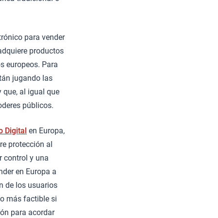
ctrónico para vender
adquiere productos
os europeos. Para
stán jugando las
 que, al igual que
oderes públicos.
 Digital
en Europa,
re protección al
 control y una
ender en Europa a
n de los usuarios
 más factible si
ión para acordar