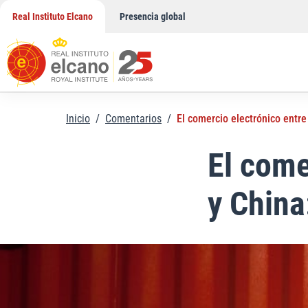
Saltar
Real Instituto Elcano
Presencia global
al
contenido
Inicio
/
Comentarios
/
El comercio electrónico entr
El come
y China