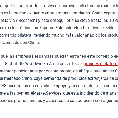
r que China exporte a través del comercio electrónico más de l
vo es la brecha existente entre ambas cantidades. China export
 esta vía (iResearch) y este desequilibrio se eleva hasta las 10
rcio electrónico con España. Esta asimetría también se evidenc
comercio bilateral, teniendo mucho más valor añadido los prod
 fabricados en China.
 que las empresas españolas puedan entrar en este comercio ele
ll Global, JD Worldwide o Amazon.cn. Estas
grandes platafor
ntentar posicionarse por cuenta propia, de ahí que puedan ser 
 al mercado chino, cuya demanda de productos extranjeros de c
ICEX cuenta con un servicio de apoyo y asesoramiento en comerc
te a las pymes, eMarketServices, que está incidiendo de manera
ciones promocionales y acuerdos de colaboración con algunas