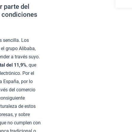
 parte del
s condiciones
s sencilla. Los
el grupo Alibaba,
nder a través suyo.
tal del 11,9%
, que
ectrónico. Por el
a España, por lo
avés del comercio
consiguiente
aturaleza de estos
presas, y sobre
 que no cumplen con
anca tradicional o