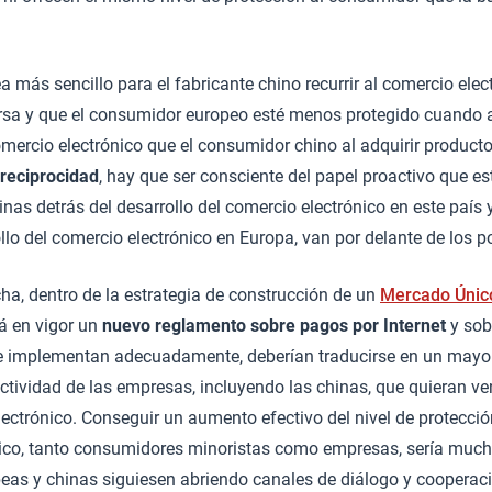
a más sencillo para el fabricante chino recurrir al comercio ele
rsa y que el consumidor europeo esté menos protegido cuando 
omercio electrónico que el consumidor chino al adquirir product
 reciprocidad
, hay que ser consciente del papel proactivo que e
as detrás del desarrollo del comercio electrónico en este país y
llo del comercio electrónico en Europa, van por delante de los p
cha, dentro de la estrategia de construcción de un
Mercado Único
á en vigor un
nuevo reglamento sobre pagos por Internet
y sob
se implementan adecuadamente, deberían traducirse en un mayor
ctividad de las empresas, incluyendo las chinas, que quieran v
lectrónico. Conseguir un aumento efectivo del nivel de protecció
nico, tanto consumidores minoristas como empresas, sería mucho
peas y chinas siguiesen abriendo canales de diálogo y cooperac