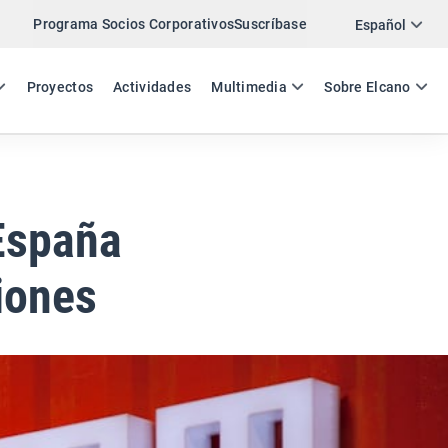
Programa Socios Corporativos
Suscríbase
Twitter
Español
LinkedIn
ES
EN
Proyectos
Actividades
Multimedia
Sobre Elcano
Email
Enlace
COMPARTIR COMENTARIO
 España
iones