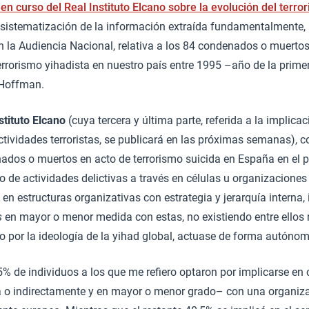
en curso del Real Instituto Elcano sobre la evolución del terro
la sistematización de la información extraída fundamentalmente, 
la Audiencia Nacional, relativa a los 84 condenados o muertos 
errorismo yihadista en nuestro país entre 1995 –año de la prim
 Hoffman.
stituto Elcano
(cuya tercera y última parte, referida a la implicac
ctividades terroristas, se publicará en las próximas semanas), 
ados o muertos en acto de terrorismo suicida en España en el p
po de actividades delictivas a través en células u organizaciones
en estructuras organizativas con estrategia y jerarquía interna, 
s
en mayor o menor medida con estas, no existiendo entre ellos 
ado por la ideología de la yihad global, actuase de forma autóno
% de individuos a los que me refiero optaron por implicarse en 
a o indirectamente y en mayor o menor grado– con una organizac