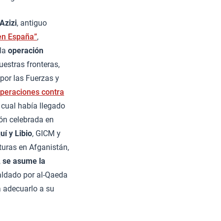
Azizi
, antiguo
en España”
,
 la
operación
uestras fronteras,
 por las Fuerzas y
operaciones contra
l cual había llegado
ión celebrada en
í y Libio
, GICM y
turas en Afganistán,
,
se asume la
paldado por al-Qaeda
a adecuarlo a su