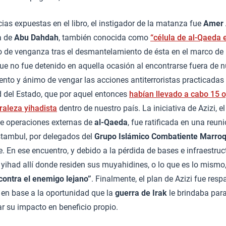
cias expuestas en el libro, el instigador de la matanza fue
Amer 
la de
Abu Dahdah
, también conocida como
“célula de al-Qaeda 
o de venganza tras el desmantelamiento de ésta en el marco de
que no fue detenido en aquella ocasión al encontrarse fuera de n
iento y ánimo de vengar las acciones antiterroristas practicadas
 del Estado, que por aquel entonces
habían llevado a cabo 15 
raleza yihadista
dentro de nuestro país. La iniciativa de Azizi, e
 de operaciones externas de
al-Qaeda
, fue ratificada en una reun
stambul, por delegados del
Grupo Islámico Combatiente Marroqu
. En ese encuentro, y debido a la pérdida de bases e infraestruc
a yihad allí donde residen sus muyahidines, o lo que es lo mismo
 contra el enemigo lejano”
. Finalmente, el plan de Azizi fue res
 en base a la oportunidad que la
guerra de Irak
le brindaba par
r su impacto en beneficio propio.