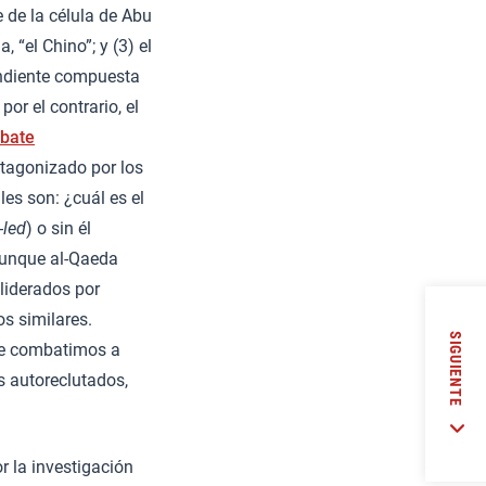
 de la célula de Abu
 “el Chino”; y (3) el
endiente compuesta
or el contrario, el
bate
otagonizado por los
les son: ¿cuál es el
-led
) o sin él
 aunque al-Qaeda
 liderados por
s similares.
SIGUIENTE
que combatimos a
s autoreclutados,
r la investigación