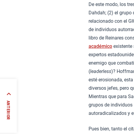
De este modo, los tre
Dahdah; (2) el grupo d
relacionado con el G
de individuos autorra
libro de Reinares con
académico
existente 
expertos estadounid
enemigo que combati
(
leaderless
)? Hoffman
esté erosionada, esta
diversos jefes, pero 
ima
Mientras que para Sa
stá en
ANTERIOR
grupos de individuos 
autoradicalizados y 
//
Pues bien, tanto el c