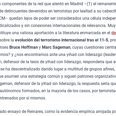
s componentes de la red que atentó en Madrid –(1) el remanente
e delincuentes devenidos en terroristas por lealtad a su cabecilla,
ICM– quedan lejos de poder ser considerados una célula indep
dicalizados y sin conexiones internacionales de relevancia. Muy p
stituye una valiosa aportación a la literatura enmarcada en el
de
sobre la
evolución del terrorismo internacional tras el 11-S
, pr
enses
Bruce Hoffman
y
Marc Sageman
, cuyas cuestiones centra
mos? y ¿nos encontramos ante una yihad con liderazgo (
leader
, defensor de la tesis de yihad con liderazgo, respondería que
 se ha descentralizado dando lugar a multitud de grupos afines,
que asumen una estrategia común y siguen patrones organizativo
geman, defensor de la yihad sin liderazgo, la respuesta sería 
autónomos formados, en la mayoría de los casos, por terrorista
entrenados por sí mismos.
itado ensayo de Reinares, como la evidencia empírica arrojada po