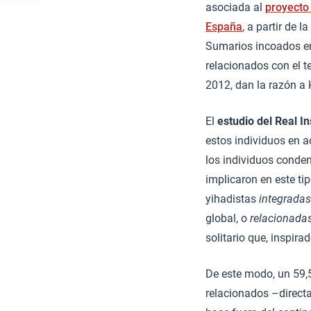
asociada al
proyecto 
España
, a partir de 
Sumarios incoados en 
relacionados con el t
2012, dan la razón a
El
estudio del Real In
estos individuos en a
los individuos conden
implicaron en este ti
yihadistas
integradas
global, o
relacionada
solitario que, inspir
De este modo, un 59,5
relacionados –direct