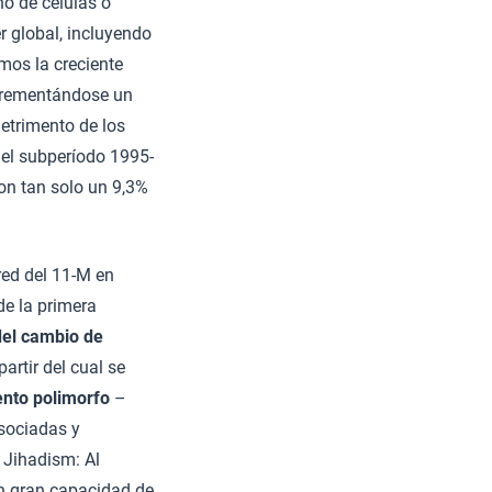
no de células o
r global, incluyendo
mos la creciente
ncrementándose un
detrimento de los
n el subperíodo 1995-
on tan solo un 9,3%
red del 11-M en
de la primera
del cambio de
artir del cual se
nto polimorfo
–
sociadas y
 Jihadism: Al
on gran capacidad de