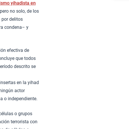
rismo yihadista en
pero no solo, de los
por delitos
era condena– y
ión efectiva de
concluye que todos
eríodo descrito se
insertas en la yihad
ningún actor
ma o independiente.
células o grupos
ión terrorista con