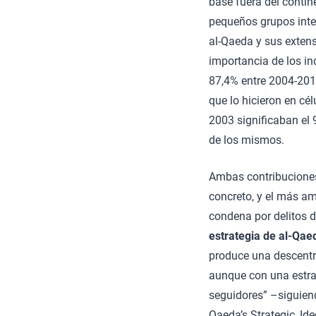
base fuera del contin
pequeños grupos integ
al-Qaeda y sus extens
importancia de los in
87,4% entre 2004-2012
que lo hicieron en cé
2003 significaban el 
de los mismos.
Ambas contribuciones,
concreto, y el más am
condena por delitos d
estrategia de al-Qae
produce una descentra
aunque con una estra
seguidores” –siguien
Qaeda’s Strategic, Id