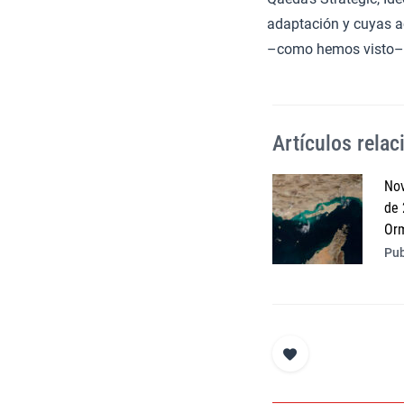
adaptación y cuyas ac
–como hemos visto– 
Artículos rela
Nov
de 
Or
Pub