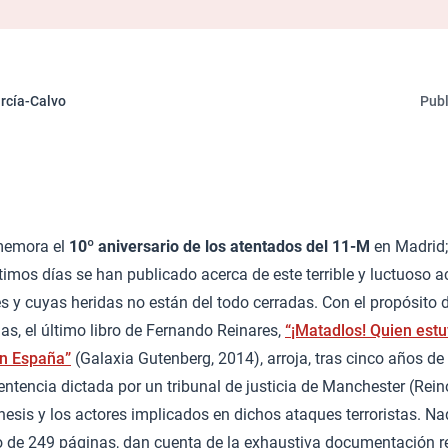
rcía-Calvo
Publ
memora el
10º aniversario de los atentados del 11-M
en Madrid;
timos días se han publicado acerca de este terrible y luctuoso 
es y cuyas heridas no están del todo cerradas. Con el propósito 
rlas, el último libro de Fernando Reinares,
“¡Matadlos! Quien estu
en España”
(Galaxia Gutenberg, 2014), arroja, tras cinco años de
entencia dictada por un tribunal de justicia de Manchester (Rei
nesis y los actores implicados en dichos ataques terroristas. 
rgo de 249 páginas, dan cuenta de la exhaustiva documentación r