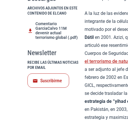
ARCHIVOS ADJUNTOS EN ESTE
A la luz de las eviden
CONTENIDO DE ELCANO
integrante de la célu
Comentario
GarciaCalvo 11M
motivado por el dese
devenir actual
Dátil
en 2001. Azizi, 
terrorismo global (.pdf)
articuló ese resentim
Newsletter
Cuerpos de Seguridad
el terrorismo de natu
RECIBE LAS ÚLTIMAS NOTICIAS
POR EMAIL
a ser adjunto al jefe
febrero de 2002 en E
Suscribirme
GICL, respectivamente
se decide trasladar l
estrategia de “yihad
en Pakistán, en 2003,
estrategia y maximiza