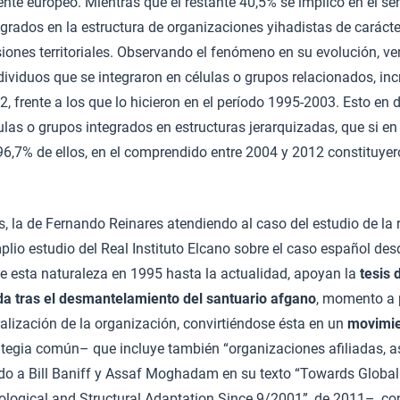
ente europeo. Mientras que el restante 40,5% se implicó en el se
rados en la estructura de organizaciones yihadistas de carácte
iones territoriales. Observando el fenómeno en su evolución, ve
dividuos que se integraron en células o grupos relacionados, i
, frente a los que lo hicieron en el período 1995-2003. Esto en 
lulas o grupos integrados en estructuras jerarquizadas, que si e
96,7% de ellos, en el comprendido entre 2004 y 2012 constituyer
 la de Fernando Reinares atendiendo al caso del estudio de la 
plio estudio del Real Instituto Elcano sobre el caso español des
e esta naturaleza en 1995 hasta la actualidad, apoyan la
tesis 
da tras el desmantelamiento del santuario afgano
, momento a p
lización de la organización, convirtiéndose ésta en un
movimie
tegia común– que incluye también “organizaciones afiliadas, a
do a Bill Baniff y Assaf Moghadam en su texto “Towards Global
eological and Structural Adaptation Since 9/2001”, de 2011–, c