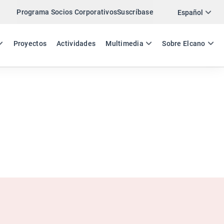
Programa Socios Corporativos
Suscríbase
Twitter
Español
LinkedIn
ES
EN
Proyectos
Actividades
Multimedia
Sobre Elcano
Email
Enlace
COMPARTIR COMENTARIO