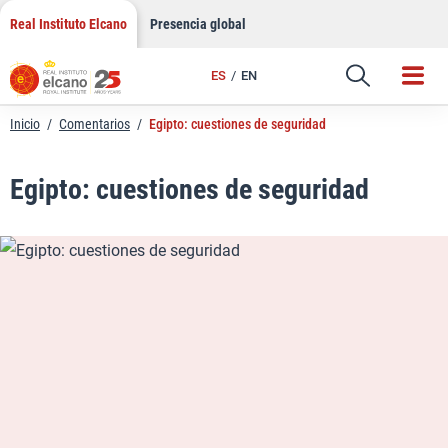
LinkedIn
Saltar
Real Instituto Elcano
Presencia global
al
Email
contenido
ES
EN
Enlace
Inicio
/
Comentarios
/
Egipto: cuestiones de seguridad
Egipto: cuestiones de seguridad