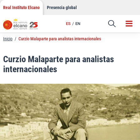
LinkedIn
Saltar
Real Instituto Elcano
Presencia global
al
Email
contenido
ES
EN
Enlace
Inicio
/
Curzio Malaparte para analistas internacionales
Curzio Malaparte para analistas
internacionales