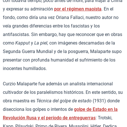
con todavía tiempo, poco antes de morir, para viajar a China
y expresar su admiración
por el régimen maoísta
. En el
fondo, como diría una vez Oriana Fallaci, nuestro autor no
veía grandes diferencias entre los fascistas y los
antifascistas. Sin embargo, hay que reconocer que en obras
como
Kapput
y
La piel,
con imágenes descarnadas de la
Segunda Guerra Mundial y de la posguerra, Malaparte supo
presentar con profunda humanidad el sufrimiento de los
inocentes humillados.
Curzio Malaparte fue además un analista internacional
cultivador de los paralelismos históricos. En este sentido, su
obra maestra es
Técnica del golpe de estado
(1931) donde
disecciona los golpes o intentos de
golpe de Estado en la
Revolución Rusa y el período de entreguerras
: Trotski,
Kapp, Pilsudski, Primo de Rivera, Mussolini, Hitler. Dedica