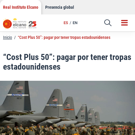
LinkedIn
Saltar
Real Instituto Elcano
Presencia global
al
Email
contenido
ES
EN
Enlace
Inicio
/
“Cost Plus 50”: pagar por tener tropas estadounidenses
“Cost Plus 50”: pagar por tener tropas
estadounidenses