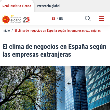
LinkedIn
Saltar
Real Instituto Elcano
Presencia global
al
Email
contenido
ES
EN
Enlace
Inicio
/
El clima de negocios en España según las empresas extranjeras
El clima de negocios en España según
las empresas extranjeras