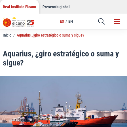
LinkedIn
Saltar
Real Instituto Elcano
Presencia global
al
Email
contenido
ES
EN
Enlace
Inicio
/
Aquarius, ¿giro estratégico o suma y sigue?
Aquarius, ¿giro estratégico o suma y
sigue?