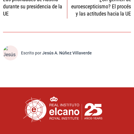
de
durante su presidencia de la
euroescepticismo? El procés
entradas
UE
y las actitudes hacia la UE
Escrito por
Jesús A. Núñez Villaverde