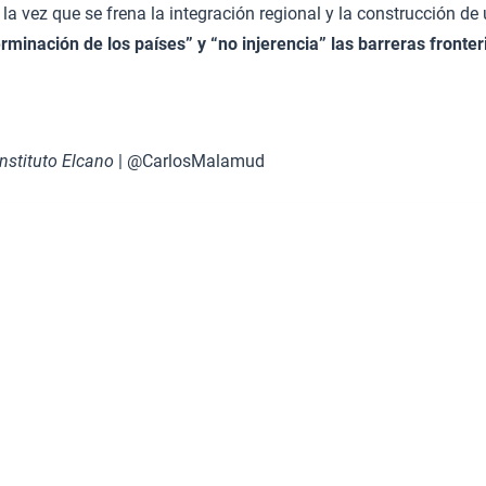
a la vez que se frena la integración regional y la construcción d
minación de los países” y “no injerencia” las barreras fronte
Instituto Elcano
| @CarlosMalamud