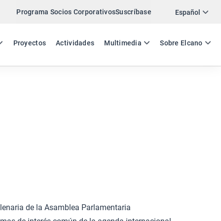
Programa Socios Corporativos
Suscríbase
Twitter
Español
LinkedIn
ES
EN
Proyectos
Actividades
Multimedia
Sobre Elcano
Email
Enlace
COMPARTIR ARCHIVO
 Plenaria de la Asamblea Parlamentaria