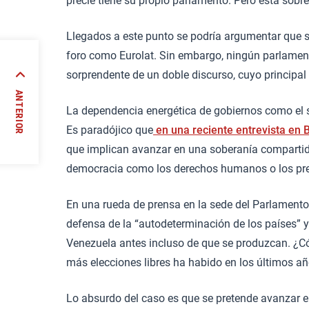
precie tiene su propio parlamento. Pero esta sobr
Llegados a este punto se podría argumentar que se
foro como Eurolat. Sin embargo, ningún parlament
sorprendente de un doble discurso, cuyo principal
 la
ANTERIOR
La dependencia energética de gobiernos como el s
//
Es paradójico que
en una reciente entrevista en
que implican avanzar en una soberanía compartida
democracia como los derechos humanos o los pres
En una rueda de prensa en la sede del Parlamento
defensa de la “autodeterminación de los países” y s
Venezuela antes incluso de que se produzcan. ¿
más elecciones libres ha habido en los últimos añ
Lo absurdo del caso es que se pretende avanzar e