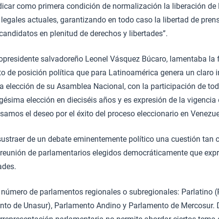
dicar como primera condición de normalización la liberación de l
egales actuales, garantizando en todo caso la libertad de prensa
candidatos en plenitud de derechos y libertades”.
opresidente salvadoreño Leonel Vásquez Búcaro, lamentaba la fa
o de posición política que para Latinoamérica genera un claro 
elección de su Asamblea Nacional, con la participación de toda
igésima elección en dieciséis años y es expresión de la vigencia
esamos el deseo por el éxito del proceso eleccionario en Venezue
e sustraer de un debate eminentemente político una cuestión tan
a reunión de parlamentarios elegidos democráticamente que expr
ades.
 número de parlamentos regionales o subregionales: Parlatino 
nto de Unasur), Parlamento Andino y Parlamento de Mercosur. D