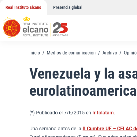
Saltar
Real Instituto Elcano
Presencia global
al
contenido
Inicio
/
Medios de comunicación
/
Archivo
/
Opinió
Venezuela y la as
eurolatinoameric
(*) Publicado el 7/6/2015 en
Infolatam
.
Una semana antes de la
II Cumbre UE – CELAC d