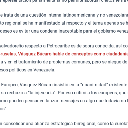
errepresentación parlamentaria no permite abordar ciertos tema d
 trata de una cuestión interna latinoamericana y no venezolana,
o regional se ha manifestado al respecto y el tema apenas se h
 deseo es evitar una condena inaceptable para el gobierno vene
alvadoreño respecto a Petrocaribe es de sobra conocida, así co
 Bruselas, Vásquez Búcaro hable de conceptos como ciudadanía
 y en el tratamiento de problemas comunes, pero se niegue de p
os políticos en Venezuela.
 Europeo, Vásquez Búcaro insistió en la “unanimidad” existente
u rechazo a “la injerencia”. Por eso criticó a los europeos, que 
Cómo pueden pensar en lanzar mensajes en algo que todavía no
os”.
n consolidar una alianza estratégica birregional, como la euro