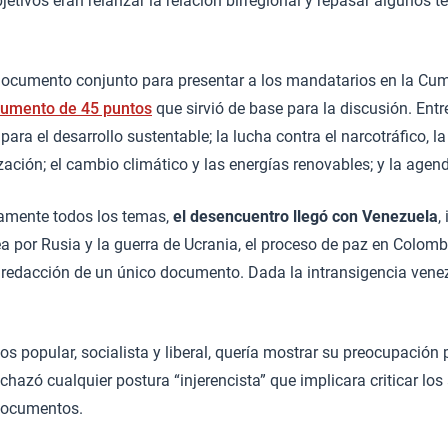
jetivos eran relanzar la relación birregional y repasar algunos 
documento conjunto para presentar a los mandatarios en la Cum
cumento de 45 puntos
que sirvió de base para la discusión. Ent
 para el desarrollo sustentable; la lucha contra el narcotráfico, l
ación; el cambio climático y las energías renovables; y la agend
camente todos los temas,
el desencuentro llegó con Venezuela
,
 por Rusia y la guerra de Ucrania, el proceso de paz en Colombia
 redacción de un único documento. Dada la intransigencia venezo
os popular, socialista y liberal, quería mostrar su preocupación
chazó cualquier postura “injerencista” que implicara criticar los 
 documentos.