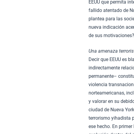
EEUU que permita int
fallido atentado de N
plantea para las soci
nueva indicación ace
de sus motivaciones
Una amenaza terroris
Decir que EEUU es blan
indirectamente relaci
permanente– constitu
violencia transnacio
norteamericanas, incl
y valorar en su debid
ciudad de Nueva York,
terrorismo yihadista p
ese hecho. En primer 