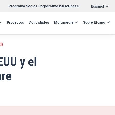
Programa Socios Corporativos
Suscríbase
Twitter
Español
LinkedIn
ES
EN
Proyectos
Actividades
Multimedia
Sobre Elcano
Email
I)
Enlace
COMPARTIR ANÁLISIS
EUU y el
are