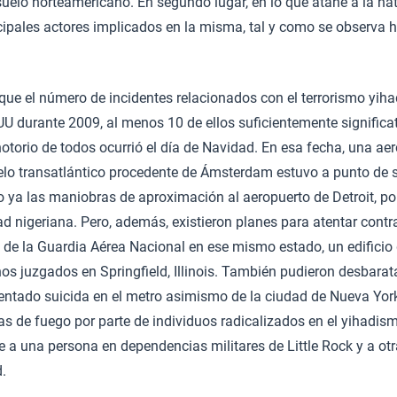
suelo norteamericano. En segundo lugar, en lo que atañe a la na
ipales actores implicados en la misma, tal y como se observa h
 que el número de incidentes relacionados con el terrorismo yiha
U durante 2009, al menos 10 de ellos suficientemente significat
otorio de todos ocurrió el día de Navidad. En esa fecha, una ae
lo transatlántico procedente de Ámsterdam estuvo a punto de s
 ya las maniobras de aproximación al aeropuerto de Detroit, po
ad nigeriana. Pero, además, existieron planes para atentar cont
de la Guardia Aérea Nacional en ese mismo estado, un edificio 
nos juzgados en Springfield, Illinois. También pudieron desbarat
entado suicida en el metro asimismo de la ciudad de Nueva Yor
 de fuego por parte de individuos radicalizados en el yihadism
 a una persona en dependencias militares de Little Rock y a ot
.