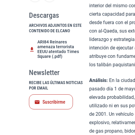
interior del mismo co
Descargas
cierta capacidad para
desde fuera con el pr
ARCHIVOS ADJUNTOS EN ESTE
con al-Qaeda, sus ext
CONTENIDO DE ELCANO
liderazgo y estrategi
ARI84 Reinares
amenaza terrorista
intención de ejecutar
EEUU atentado Times
atribuye con fundame
Square (.pdf)
los talibán paquistan
Newsletter
Análisis:
En la ciudad
RECIBE LAS ÚLTIMAS NOTICIAS
POR EMAIL
pasado día 1 de mayo.
elevada probabilidad,
Suscribirme
utilizado ni en sus p
de 2001. Un vehículo 
explosivo, relativam
de gas propano, bidon