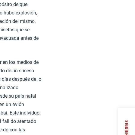
pósito de que
no hubo explosión,
nación del mismo,
misetas que se
e evacuada antes de
r en los medios de
ado de un suceso
s días después de lo
onalizado
sde su país natal
 en un avión
ai. Este individuo,
 fallido atentado
SIGUIENTE
erdo con las