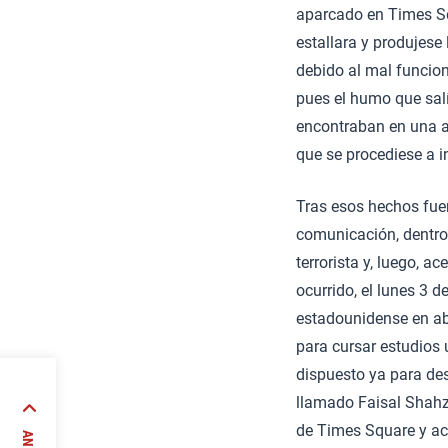
aparcado en Times Squ
estallara y produjese
debido al mal funcio
pues el humo que sal
encontraban en una ac
que se procediese a i
Tras esos hechos fue
comunicación, dentro 
terrorista y, luego, a
ocurrido, el lunes 3 
estadounidense en ab
para cursar estudios 
dispuesto ya para des
llamado Faisal Shahza
de Times Square y ac
I)