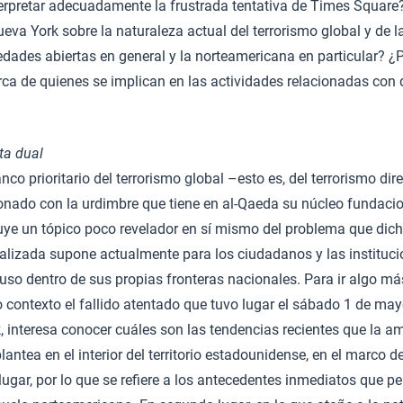
erpretar adecuadamente la frustrada tentativa de Times Square?
ueva York sobre la naturaleza actual del terrorismo global y de
edades abiertas en general y la norteamericana en particular? 
rca de quienes se implican en las actividades relacionadas con
?
ta dual
co prioritario del terrorismo global –esto es, del terrorismo dir
onado con la urdimbre que tiene en al-Qaeda su núcleo fundacio
ye un tópico poco revelador en sí mismo del problema que di
nalizada supone actualmente para los ciudadanos y las instituc
uso dentro de sus propias fronteras nacionales. Para ir algo más
o contexto el fallido atentado que tuvo lugar el sábado 1 de mayo
 interesa conocer cuáles son las tendencias recientes que la a
lantea en el interior del territorio estadounidense, en el marco de
lugar, por lo que se refiere a los antecedentes inmediatos que p