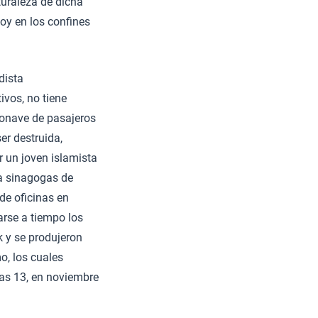
turaleza de dicha
oy en los confines
dista
ivos, no tiene
ronave de pasajeros
er destruida,
r un joven islamista
ra sinagogas de
de oficinas en
arse a tiempo los
k y se produjeron
o, los cuales
ras 13, en noviembre