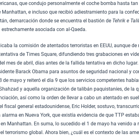
ricanas, que condujo personalmente el coche bomba hasta tan
de Manhattan, e incluso que recibió adiestramiento para la confe
stán, demarcación donde se encuentra el bastión de
Tehrik e Tal
a estrechamente asociada con al-Qaeda.
icaba la comisión de atentados terroristas en EEUU, aunque de 
a tentativa de Times Square, difundiendo tres grabaciones en víd
del mes de abril, días antes de la fallida tentativa en dicho lugar.
esidente Barack Obama para asuntos de seguridad nacional y co
8 de mayo y reiteró el día 9 que los servicios competentes habí
 Shahzad y aquella organización de talibán paquistaníes, de la q
nciación, así como la orden de llevar a cabo un atentado en sue
el fiscal general estadounidense, Eric Holder, sostuvo, transcur
 alarma en Nueva York, que existía evidencia de que TTP estaba
o en Manhattan. En suma, lo sucedido el 1 de mayo ha venido a
del terrorismo global. Ahora bien, ¿cuál es el contexto de las am