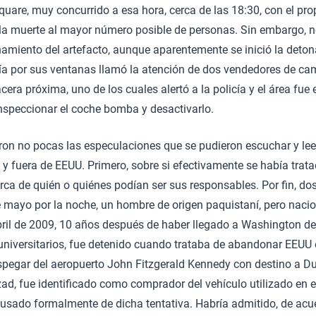
are, muy concurrido a esa hora, cerca de las 18:30, con el pro
 la muerte al mayor número posible de personas. Sin embargo, 
namiento del artefacto, aunque aparentemente se inició la deto
ía por sus ventanas llamó la atención de dos vendedores de ca
era próxima, uno de los cuales alertó a la policía y el área fu
nspeccionar el coche bomba y desactivarlo.
ron no pocas las especulaciones que se pudieron escuchar y lee
y fuera de EEUU. Primero, sobre si efectivamente se había trat
cerca de quién o quiénes podían ser sus responsables. Por fin, do
de mayo por la noche, un hombre de origen paquistaní, pero naci
ril de 2009, 10 años después de haber llegado a Washington de
universitarios, fue detenido cuando trataba de abandonar EEUU
pegar del aeropuerto John Fitzgerald Kennedy con destino a Dub
d, fue identificado como comprador del vehículo utilizado en el
usado formalmente de dicha tentativa. Habría admitido, de acu