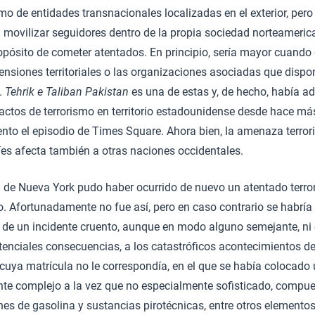
mo de entidades transnacionales localizadas en el exterior, per
 movilizar seguidores dentro de la propia sociedad norteameric
opósito de cometer atentados. En principio, sería mayor cuando
ensiones territoriales o las organizaciones asociadas que dispo
a.
Tehrik e Taliban Pakistan
es una de estas y, de hecho, había ad
 actos de terrorismo en territorio estadounidense desde hace má
nto el episodio de Times Square. Ahora bien, la amenaza terror
íes afecta también a otras naciones occidentales.
 de Nueva York pudo haber ocurrido de nuevo un atentado terrori
 Afortunadamente no fue así, pero en caso contrario se habría 
 de un incidente cruento, aunque en modo alguno semejante, ni 
otenciales consecuencias, a los catastróficos acontecimientos d
cuya matrícula no le correspondía, en el que se había colocado 
ente complejo a la vez que no especialmente sofisticado, comp
es de gasolina y sustancias pirotécnicas, entre otros elemento