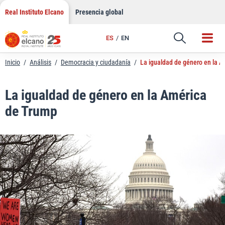
LinkedIn
Saltar
Real Instituto Elcano
Presencia global
al
Email
contenido
ES
EN
Enlace
Inicio
/
Análisis
/
Democracia y ciudadanía
/
La igualdad de género en la 
La igualdad de género en la América
de Trump