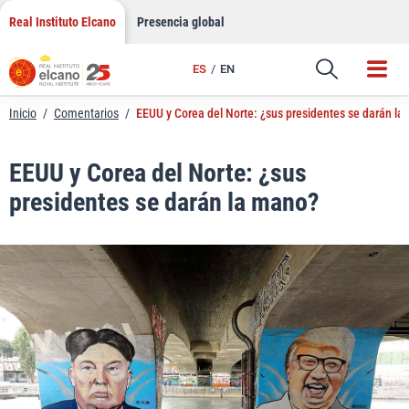
LinkedIn
Saltar
Real Instituto Elcano
Presencia global
al
Email
contenido
ES
EN
Enlace
Inicio
/
Comentarios
/
EEUU y Corea del Norte: ¿sus presidentes se darán la
EEUU y Corea del Norte: ¿sus
presidentes se darán la mano?