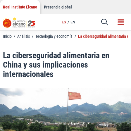
LinkedIn
Saltar
Real Instituto Elcano
Presencia global
al
Email
contenido
ES
EN
Enlace
Inicio
/
Análisis
/
Tecnología y economía
/
La ciberseguridad alimentaria en
La ciberseguridad alimentaria en
China y sus implicaciones
internacionales