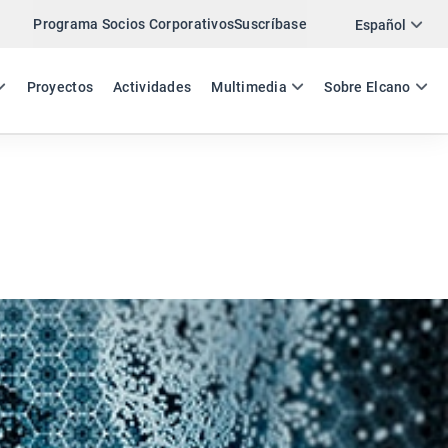
Programa Socios Corporativos
Suscríbase
Twitter
Español
LinkedIn
ES
EN
Proyectos
Actividades
Multimedia
Sobre Elcano
Email
Enlace
COMPARTIR ANÁLISIS