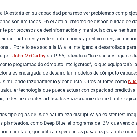
a IA estaría en su capacidad para resolver problemas complejos
nas son limitadas. En el actual entorno de disponibilidad de d
ente por procesos de desinformación y manipulación, el ser hu
, extraer patrones y realizar inferencias y predicciones, sin disp
al. Por ello se asocia la IA a la inteligencia desarrollada par
da por
John McCarthy
en 1956, referida a “la ciencia e ingenio 
lmente programas de cómputo inteligentes”, lo que equipararía l
cionales encargada de desarrollar modelos de cómputo capaces 
s, simulando razonamiento y conducta. Otros autores como
Nils
a cualquier tecnología que puede actuar con capacidad predictiva
, redes neuronales artificiales y razonamiento mediante lógica
os tipologías de IA de naturaleza disruptiva ya existentes: máq
os planteados, como Deep Blue, el programa de IBM que venció a
oria limitada, que utiliza experiencias pasadas para informar 