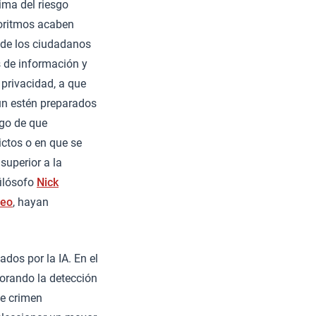
ima del riesgo
goritmos acaben
l de los ciudadanos
s de información y
privacidad, a que
ún estén preparados
sgo de que
ictos o en que se
 superior a la
filósofo
Nick
peo
, hayan
dos por la IA. En el
jorando la detección
de crimen