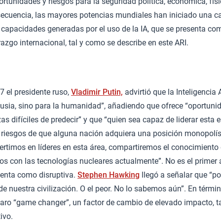
unidades y riesgos para la seguridad política, económica, físi
secuencia, las mayores potencias mundiales han iniciado una ca
as capacidades generadas por el uso de la IA, que se presenta co
razgo internacional, tal y como se describe en este ARI.
 el presidente ruso,
Vladimir Putin,
advirtió que la Inteligencia Ar
Rusia, sino para la humanidad”, añadiendo que ofrece “oportuni
 difíciles de predecir” y que “quien sea capaz de liderar esta es
riesgos de que alguna nación adquiera una posición monopolíst
ertimos en líderes en esta área, compartiremos el conocimiento
os con las tecnologías nucleares actualmente”. No es el primer
senta como disruptiva.
Stephen Hawking
llegó a señalar que “po
 de nuestra civilización. O el peor. No lo sabemos aún”. En térmi
laro “game changer”, un factor de cambio de elevado impacto, t
ivo.