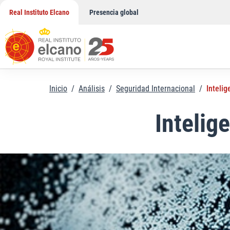
Saltar
Real Instituto Elcano
Presencia global
al
contenido
Inicio
/
Análisis
/
Seguridad Internacional
/
Intelig
Intelige