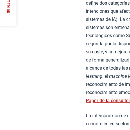
ANTERIOR
define dos categorías
intenciones que afec
/
sistemas de IA). La cr
sistemas son entrena
tecnológicos como Sir
segunda por la dispon
su coste, y la mejora
de forma generalizada
alcance de todas las
learning
, el
machine l
reconocimiento de ima
reconocimiento emocio
Paper de la consulto
La interconexión de 
económico en sectores