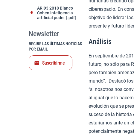
humanas creando oport
ARI93 2018 Blanco
ciberespacio. En con
Cohen Inteligencia
objetivo de liderar l
artificial poder (.pdf)
presente y futuro lide
Newsletter
Análisis
RECIBE LAS ÚLTIMAS NOTICIAS
POR EMAIL
En septiembre de 2017
Suscribirme
futuro, no sólo para 
pero también amenazas
mundo”. Destacó los 
“si nosotros nos conv
al igual que lo hacem
evolución que se pre
suceso de la historia
estaríamos ante un c
potencialmente negat