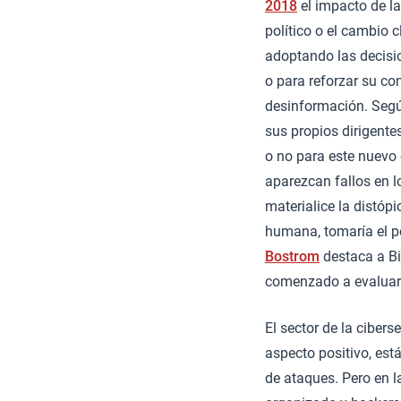
2018
el impacto de la
político o el cambio 
adoptando las decisio
o para reforzar su co
desinformación. Segú
sus propios dirigente
o no para este nuevo e
aparezcan fallos en l
materialice la distópic
humana, tomaría el po
Bostrom
destaca a Bi
comenzado a evaluar y
El sector de la ciber
aspecto positivo, est
de ataques. Pero en l