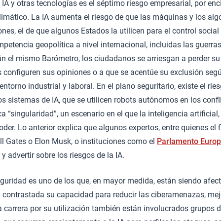
 IA y otras tecnologías es el séptimo riesgo empresarial, por enc
climático. La IA aumenta el riesgo de que las máquinas y los al
nes, el de que algunos Estados la utilicen para el control socia
mpetencia geopolítica a nivel internacional, incluidas las guerra
n el mismo Barómetro, los ciudadanos se arriesgan a perder su 
s configuren sus opiniones o a que se acentúe su exclusión seg
ntorno industrial y laboral. En el plano seguritario, existe el rie
os sistemas de IA, que se utilicen robots autónomos en los confl
a “singularidad”, un escenario en el que la inteligencia artificial,
der. Lo anterior explica que algunos expertos, entre quienes el 
ll Gates o Elon Musk, o instituciones como el
Parlamento Euro
 advertir sobre los riesgos de la IA.
seguridad es uno de los que, en mayor medida, están siendo afecta
á contrastada su capacidad para reducir las ciberamenazas, me
a carrera por su utilización también están involucrados grupos 