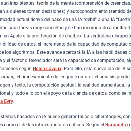
 aún inexistentes: teoría de la mente (comprensión de creencias
tan a quienes toman decisiones) y autoconocimiento (sentido de
iticidad actual deriva del paso de una IA “débil” a una IA “fuerte”
dos para tareas muy concretas y se han incorporado a multitud 
i en Apple o la proliferación de chatbox. La verdadera disrupció
ibilidad de datos, el incremento de la capacidad de computació
 de los algoritmos. Este avance acercará la IA a las habilidade
 y el factor diferenciador será la capacidad de computación, al
 naciones según
Helen Lavoux
. Para ello, esta nueva ola de IA 
earning
, el procesamiento de lenguaje natural, el análisis predicti
gen y texto, la computación gestual, la realidad aumentada, la 
nal y, todo ello con el apoyo de la ciencia de datos, como se i
ra Evry
.
sistemas basados en IA puede generar fallos o ciberataques, co
 como el de las infraestructuras críticas. Según el
Barómetro d