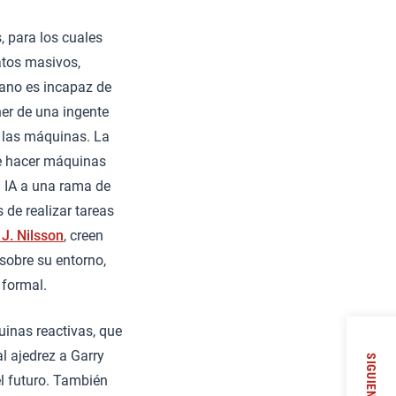
, para los cuales
atos masivos,
mano es incapaz de
oner de una ingente
a las máquinas. La
de hacer máquinas
a IA a una rama de
de realizar tareas
 J. Nilsson
, creen
 sobre su entorno,
 formal.
uinas reactivas, que
l ajedrez a Garry
SIGUIENTE
el futuro. También