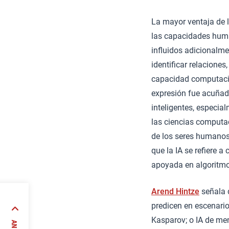
La mayor ventaja de l
las capacidades huma
influidos adicionalm
identificar relaciones
capacidad computacion
expresión fue acuña
inteligentes, especia
las ciencias computa
de los seres humano
que la IA se refiere 
apoyada en algoritmos
Arend Hintze
señala d
predicen en escenari
Kasparov; o IA de mem
 la de