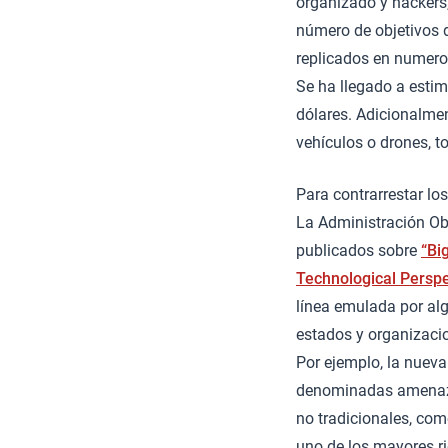
organizado y hackers,
número de objetivos 
replicados en numeros
Se ha llegado a estim
dólares. Adicionalmen
vehículos o drones, t
Para contrarrestar lo
La Administración O
publicados sobre
“Bi
Technological Perspe
línea emulada por alg
estados y organizacio
Por ejemplo, la nueva
denominadas amenazas
no tradicionales, com
uno de los mayores r