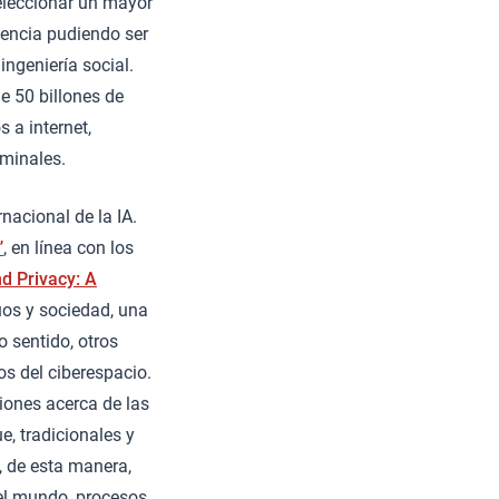
seleccionar un mayor
iencia pudiendo ser
ingeniería social.
e 50 billones de
 a internet,
iminales.
nacional de la IA.
”
, en línea con los
nd Privacy: A
uos y sociedad, una
 sentido, otros
s del ciberespacio.
iones acerca de las
, tradicionales y
, de esta manera,
 el mundo, procesos