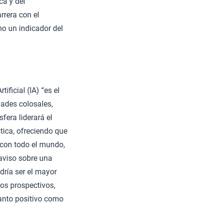
ca y del
rrera con el
mo un indicador del
tificial (IA) “es el
dades colosales,
fera liderará el
ica, ofreciendo que
 con todo el mundo,
 aviso sobre una
dría ser el mayor
nos prospectivos,
anto positivo como