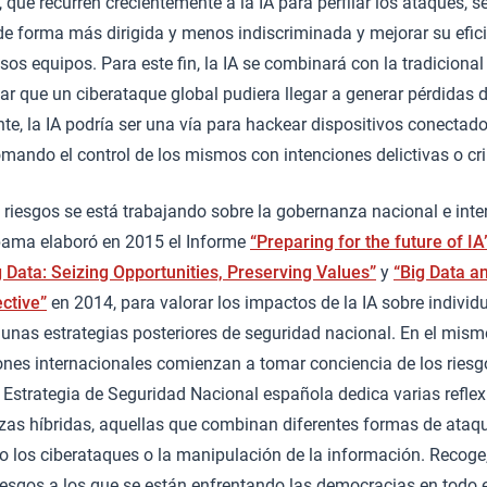
 que recurren crecientemente a la IA para perfilar los ataques, 
de forma más dirigida y menos indiscriminada y mejorar su efic
os equipos. Para este fin, la IA se combinará con la tradicional 
ar que un ciberataque global pudiera llegar a generar pérdidas d
te, la IA podría ser una vía para hackear dispositivos conectados
omando el control de los mismos con intenciones delictivas o cr
s riesgos se está trabajando sobre la gobernanza nacional e inter
bama elaboró en 2015 el Informe
“Preparing for the future of IA
g Data: Seizing Opportunities, Preserving Values”
y
“Big Data a
ctive”
en 2014, para valorar los impactos de la IA sobre individ
unas estrategias posteriores de seguridad nacional. En el mismo
nes internacionales comienzan a tomar conciencia de los riesgo
 Estrategia de Seguridad Nacional española dedica varias reflex
 híbridas, aquellas que combinan diferentes formas de ataque
o los ciberataques o la manipulación de la información. Recoge
iesgos a los que se están enfrentando las democracias en todo