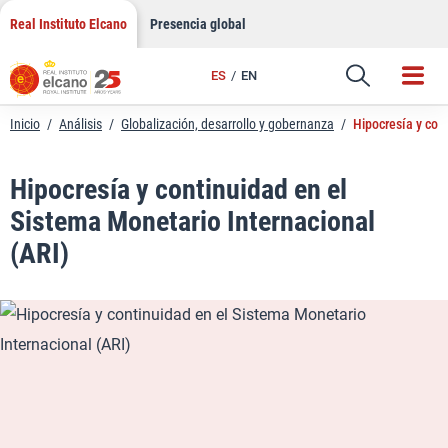
LinkedIn
Saltar
Real Instituto Elcano
Presencia global
al
Email
contenido
ES
EN
Enlace
Inicio
/
Análisis
/
Globalización, desarrollo y gobernanza
/
Hipocresía y con
Hipocresía y continuidad en el
Sistema Monetario Internacional
(ARI)