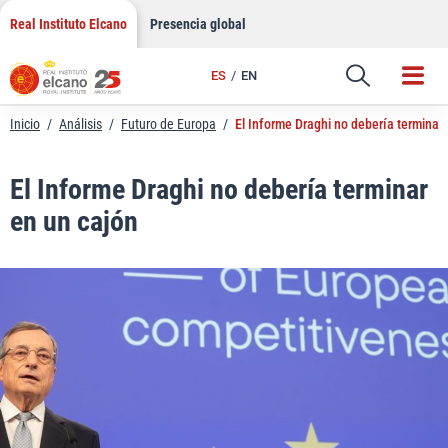
LinkedIn
Saltar
Real Instituto Elcano
Presencia global
al
Email
contenido
ES
EN
Enlace
Inicio
/
Análisis
/
Futuro de Europa
/
El Informe Draghi no debería terminar
El Informe Draghi no debería terminar
en un cajón