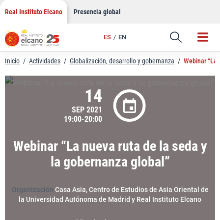
LinkedIn
Saltar
Real Instituto Elcano
Presencia global
al
Email
contenido
ES
EN
Enlace
Inicio
/
Actividades
/
Globalización, desarrollo y gobernanza
/
Webinar “La n
14
SEP 2021
19:00-20:00
Webinar “La nueva ruta de la seda y
la gobernanza global”
Organización
Casa Asia, Centro de Estudios de Asia Oriental de
la Universidad Autónoma de Madrid y Real Instituto Elcano