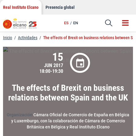
LinkedIn
Saltar
Real Instituto Elcano
Presencia global
al
Email
contenido
ES
EN
Enlace
Inicio
/
Actividades
/
The effects of Brexit on business relations between Sp
15
JUN 2017
18:00-19:30
The effects of Brexit on business
relations between Spain and the UK
Organización
Cámara Oficial de Comercio de España en Bélgica
y Luxemburgo, con la colaboración de Cámara de Comercio
Británica en Bélgica y Real Instituto Elcano