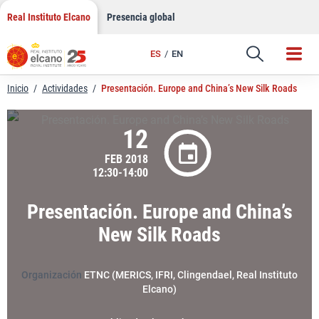
LinkedIn
Saltar
Real Instituto Elcano
Presencia global
al
Email
contenido
ES
EN
Enlace
Inicio
/
Actividades
/
Presentación. Europe and China’s New Silk Roads
12
FEB 2018
12:30-14:00
Presentación. Europe and China’s
New Silk Roads
Organización
ETNC (MERICS, IFRI, Clingendael, Real Instituto
Elcano)