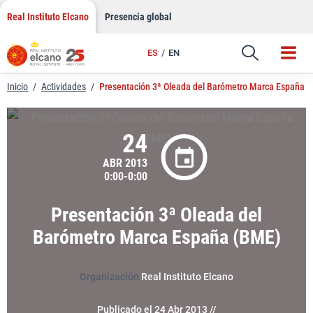
LinkedIn
Saltar
Real Instituto Elcano
Presencia global
al
Email
contenido
ES
EN
Enlace
Inicio
/
Actividades
/
Presentación 3ª Oleada del Barómetro Marca España 
24
ABR 2013
0:00-0:00
Presentación 3ª Oleada del
Barómetro Marca España (BME)
Organización
Real Instituto Elcano
Publicado el 24 Abr 2013 //