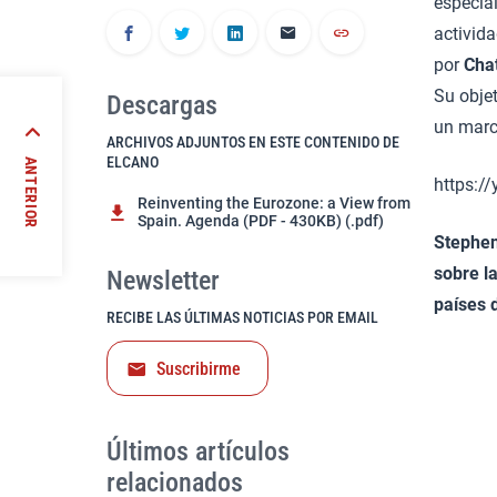
especia
activid
por
Cha
Su obje
Descargas
un marco
cia:
ARCHIVOS ADJUNTOS EN ESTE CONTENIDO DE
ELCANO
ANTERIOR
https:
Reinventing the Eurozone: a View from
Spain. Agenda (PDF - 430KB) (.pdf)
Stephen
sobre l
Newsletter
países 
RECIBE LAS ÚLTIMAS NOTICIAS POR EMAIL
Suscribirme
Últimos artículos
relacionados