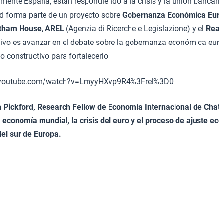
lmente España, están respondiendo a la crisis y la unión bancar
ad forma parte de un proyecto sobre
Gobernanza Económica Eu
tham House
,
AREL
(Agenzia di Ricerche e Legislazione) y el
Rea
tivo es avanzar en el debate sobre la gobernanza económica eu
 constructivo para fortalecerlo.
//youtube.com/watch?v=LmyyHXvp9R4%3Frel%3D0
 Pickford, Research Fellow de Economía Internacional de Ch
a economía mundial, la crisis del euro y el proceso de ajuste e
del sur de Europa.