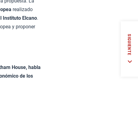
ia propuesta. La
ropea
realizado
l Instituto Elcano
.
ropea y proponer
SIGUIENTE
atham House, habla
conómico de los