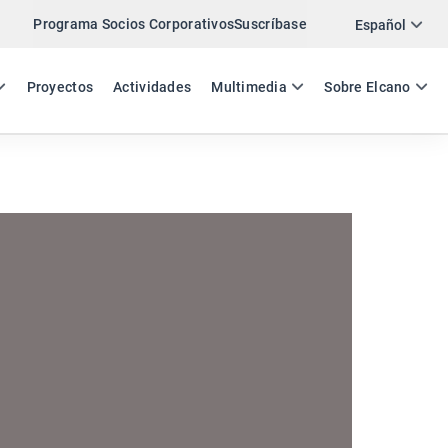
Programa Socios Corporativos
Suscríbase
Twitter
Español
LinkedIn
ES
EN
Proyectos
Actividades
Multimedia
Sobre Elcano
Email
Enlace
COMPARTIR ACTIVIDAD