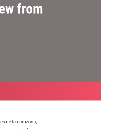
iew from
es de la eurozona,