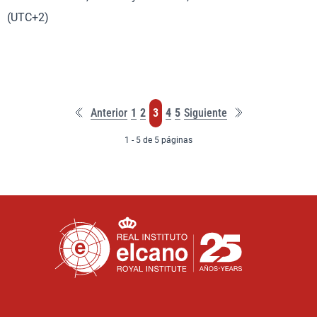
(UTC+2)
Primera
Última
Página
Página
Página
Página
Página
Anterior
1
2
3
4
5
Siguiente
página
página
1 - 5 de 5 páginas