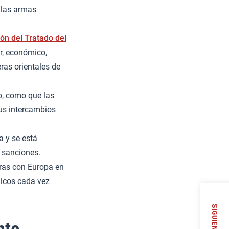
 las armas
ón del Tratado del
r, económico,
eras orientales de
o, como que las
sus intercambios
a y se está
 sanciones.
ras con Europa en
gicos cada vez
SIGUIENTE
nte