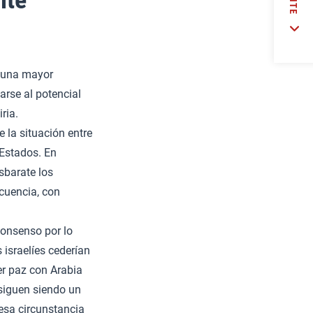
a una mayor
tarse al potencial
ria.
 la situación entre
 Estados. En
sbarate los
ecuencia, con
consenso por lo
 israelíes cederían
er paz con Arabia
 siguen siendo un
esa circunstancia