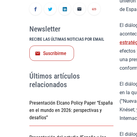
unieron 
de Españ
El diál
Newsletter
acontec
RECIBE LAS ÚLTIMAS NOTICIAS POR EMAIL
estraté
efectos
Suscribirme
una pre
conform
Últimos artículos
relacionados
El diál
en la q
(“Nueva
Presentación Elcano Policy Paper “España
Knéset;
en el mundo en 2026: perspectivas y
desafíos”
Interna
El diálo