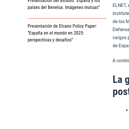
Presentación del estudio “España y los
ELNET, e
países del Benelux. Imágenes mutuas”
Institut
de los M
Presentación de Elcano Policy Paper:
Defensa 
“España en el mundo en 2025:
cargos p
perspectivas y desafíos’’
de Españ
A conti
La 
pos