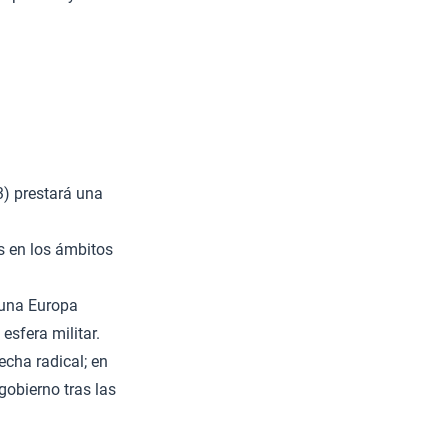
3) prestará una
os en los ámbitos
 una Europa
esfera militar.
echa radical; en
gobierno tras las