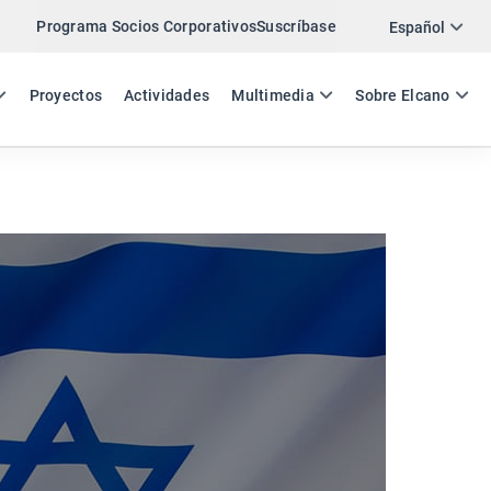
Programa Socios Corporativos
Suscríbase
Twitter
Español
LinkedIn
ES
EN
Proyectos
Actividades
Multimedia
Sobre Elcano
Email
Enlace
COMPARTIR ACTIVIDAD