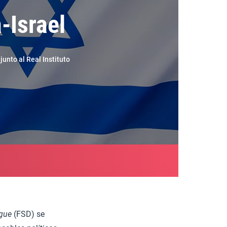
-Israel
unto al Real Instituto
ogue
(FSD) se