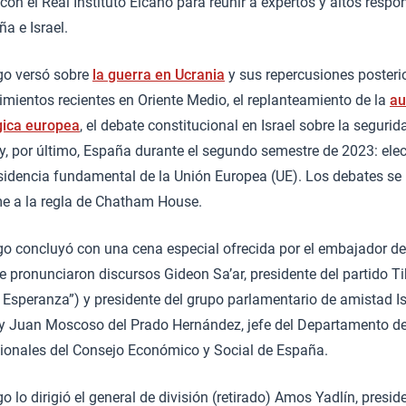
con el Real Instituto Elcano para reunir a expertos y altos respo
a e Israel.
ogo versó sobre
la guerra en Ucrania
y sus repercusiones posterio
imientos recientes en Oriente Medio, el replanteamiento de la
au
gica europea
, el debate constitucional en Israel sobre la seguri
 y, por último, España durante el segundo semestre de 2023: ele
sidencia fundamental de la Unión Europea (UE). Los debates se 
e a la regla de Chatham House.
ogo concluyó con una cena especial ofrecida por el embajador de
ue pronunciaron discursos Gideon Sa’ar, presidente del partido 
 Esperanza”) y presidente del grupo parlamentario de amistad Is
 y Juan Moscoso del Prado Hernández, jefe del Departamento d
cionales del Consejo Económico y Social de España.
go lo dirigió el general de división (retirado) Amos Yadlín, presi