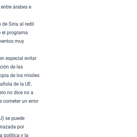
 entre árabes e
de Siria al redil
o el programa
lementos muy
 en especial evitar
ción de las
opia de los misiles
pañola de la UE.
ero no dice no a
e cometer un error
AU) se puede
enazada por
a política y la