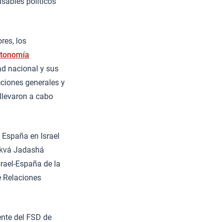
nsables políticos
res, los
tonomía
dad nacional y sus
cciones generales y
llevaron a cabo
 España en Israel
Tikvá Jadashá
rael-España de la
e Relaciones
dente del FSD de