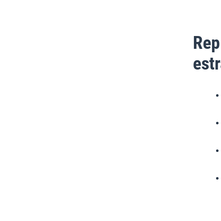
Rep
est