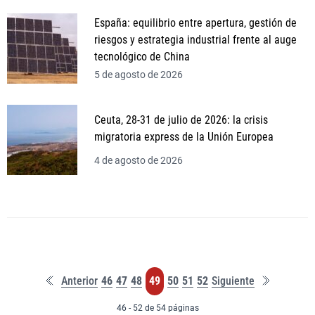
España: equilibrio entre apertura, gestión de
riesgos y estrategia industrial frente al auge
tecnológico de China
5 de agosto de 2026
Ceuta, 28-31 de julio de 2026: la crisis
migratoria express de la Unión Europea
4 de agosto de 2026
Primera
Última
Página
Página
Página
Página
Página
Página
Página
Anterior
46
47
48
49
50
51
52
Siguiente
página
página
46 - 52 de 54 páginas