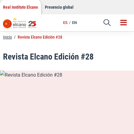
LinkedIn
Saltar
Real Instituto Elcano
Presencia global
al
Email
contenido
ES
EN
Enlace
Inicio
/
Revista Elcano Edición #28
Revista Elcano Edición #28