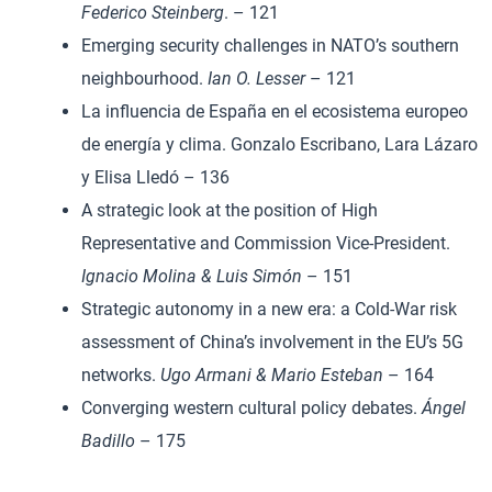
Federico Steinberg
. – 121
Emerging security challenges in NATO’s southern
neighbourhood.
Ian O. Lesser
– 121
La influencia de España en el ecosistema europeo
de energía y clima. Gonzalo Escribano, Lara Lázaro
y Elisa Lledó – 136
A strategic look at the position of High
Representative and Commission Vice-President.
Ignacio Molina & Luis Simón
– 151
Strategic autonomy in a new era: a Cold-War risk
assessment of China’s involvement in the EU’s 5G
networks.
Ugo Armani & Mario Esteban
– 164
Converging western cultural policy debates.
Ángel
Badillo
– 175