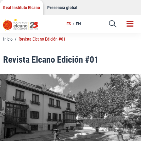
LinkedIn
Saltar
Real Instituto Elcano
Presencia global
al
Email
contenido
ES
EN
Enlace
Inicio
/
Revista Elcano Edición #01
Revista Elcano Edición #01