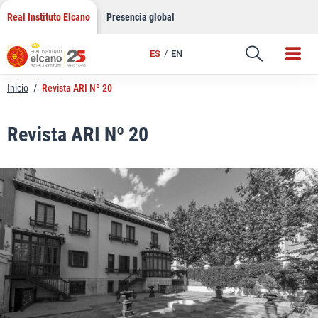
LinkedIn
Saltar
Real Instituto Elcano
Presencia global
al
Email
contenido
ES
EN
Enlace
Inicio
/
Revista ARI Nº 20
Revista ARI Nº 20