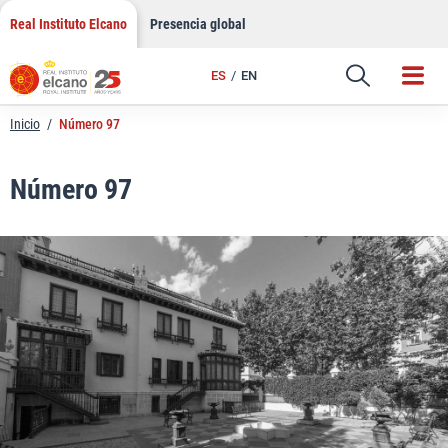
LinkedIn
Saltar
Real Instituto Elcano
Presencia global
al
Email
contenido
ES
EN
Enlace
Inicio
/
Número 97
Número 97