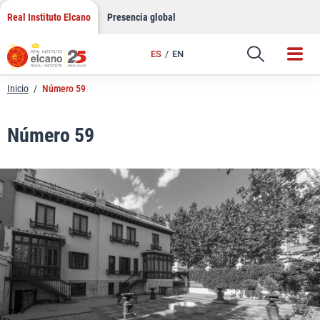
LinkedIn
Saltar
Real Instituto Elcano
Presencia global
al
Email
contenido
ES
EN
Enlace
Inicio
/
Número 59
Número 59