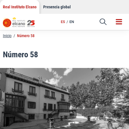
LinkedIn
Saltar
Real Instituto Elcano
Presencia global
al
Email
contenido
ES
EN
Enlace
Inicio
/
Número 58
Número 58