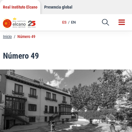
LinkedIn
Saltar
Real Instituto Elcano
Presencia global
al
Email
contenido
ES
EN
Enlace
Inicio
/
Número 49
Número 49