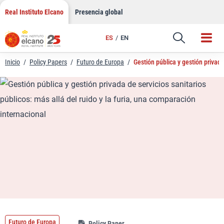
LinkedIn
Saltar
Real Instituto Elcano
Presencia global
al
Email
contenido
ES
EN
Enlace
Inicio
/
Policy Papers
/
Futuro de Europa
/
Gestión pública y gestión privada
Futuro de Europa
Policy Paper