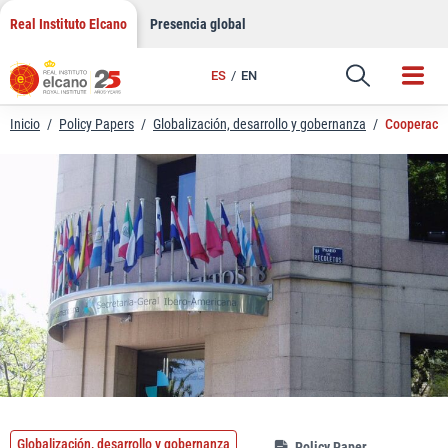
LinkedIn
Saltar
Real Instituto Elcano
Presencia global
al
Email
contenido
ES
EN
Enlace
Inicio
/
Policy Papers
/
Globalización, desarrollo y gobernanza
/
Cooperación
Globalización, desarrollo y gobernanza
Policy Paper