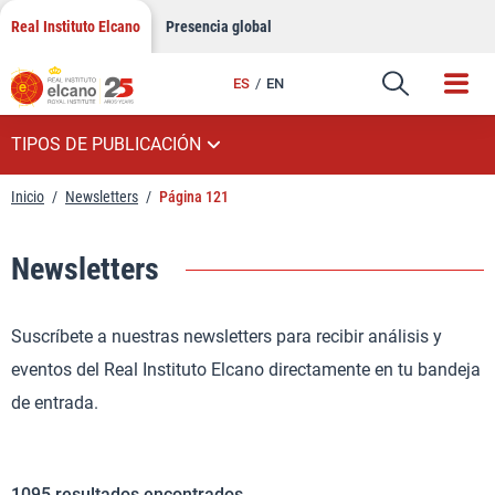
Saltar
Real Instituto Elcano
Presencia global
al
contenido
ES
EN
TIPOS DE PUBLICACIÓN
Inicio
/
Newsletters
/
Página 121
Newsletters
Suscríbete a nuestras newsletters para recibir análisis y
eventos del Real Instituto Elcano directamente en tu bandeja
de entrada.
1095
resultados encontrados