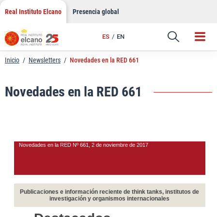
LinkedIn
Saltar
Real Instituto Elcano
Presencia global
al
Email
contenido
ES
EN
Enlace
Inicio
/
Newsletters
/
Novedades en la RED 661
Novedades en la RED 661