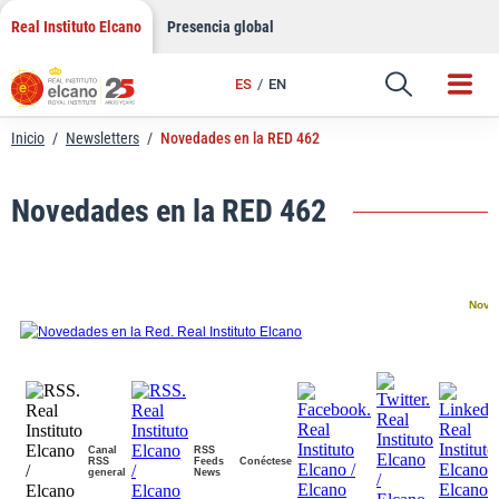
LinkedIn
Saltar
Real Instituto Elcano
Presencia global
al
Email
contenido
ES
EN
Enlace
Inicio
/
Newsletters
/
Novedades en la RED 462
Novedades en la RED 462