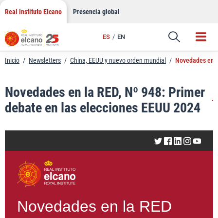
LinkedIn
Saltar
Real Instituto Elcano
Presencia global
al
Email
contenido
ES
EN
Enlace
Inicio
/
Newsletters
/
China, EEUU y nuevo orden mundial
/
Novedades en la
Novedades en la RED, Nº 948: Primer
debate en las elecciones EEUU 2024