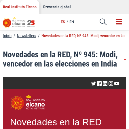
LinkedIn
Saltar
Real Instituto Elcano
Presencia global
al
Email
contenido
ES
EN
Enlace
Inicio
/
Newsletters
/
Novedades en la RED, Nº 945: Modi, vencedor en las el
Novedades en la RED, Nº 945: Modi,
vencedor en las elecciones en India