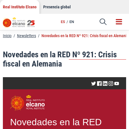
LinkedIn
Saltar
Real Instituto Elcano
Presencia global
al
Email
contenido
ES
EN
Enlace
Inicio
/
Newsletters
/
Novedades en la RED Nº 921: Crisis fiscal en Alemania
Novedades en la RED Nº 921: Crisis
fiscal en Alemania