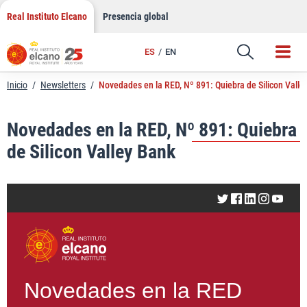
LinkedIn
Saltar
Real Instituto Elcano
Presencia global
al
Email
contenido
ES
EN
Enlace
Inicio
/
Newsletters
/
Novedades en la RED, Nº 891: Quiebra de Silicon Valle
Novedades en la RED, Nº 891: Quiebra
de Silicon Valley Bank