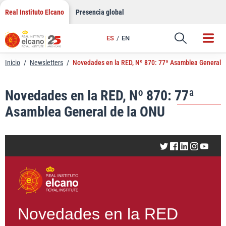
LinkedIn
Saltar
Real Instituto Elcano
Presencia global
al
Email
contenido
ES
EN
Enlace
Inicio
/
Newsletters
/
Novedades en la RED, Nº 870: 77ª Asamblea General 
Novedades en la RED, Nº 870: 77ª
Asamblea General de la ONU